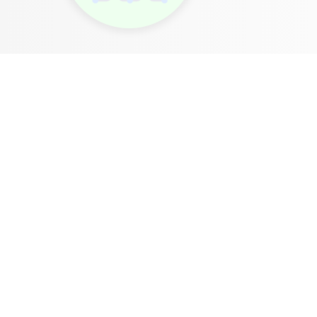
智能
智能
关于
关注
售后
显示
酒店
小帅
小帅
服务
个人
四大
公司
产
便携
标准
简介
公众
品售后
号
酒店
招商
历史
专用
加盟
事记
400-